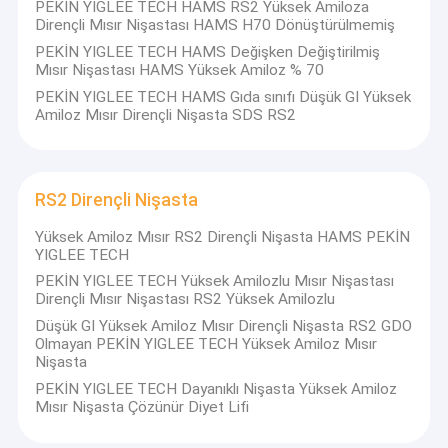
PEKİN YIGLEE TECH HAMS RS2 Yüksek Amiloza
Dirençli Mısır Nişastası HAMS H70 Dönüştürülmemiş
PEKİN YIGLEE TECH HAMS Değişken Değiştirilmiş
Mısır Nişastası HAMS Yüksek Amiloz % 70
PEKİN YIGLEE TECH HAMS Gıda sınıfı Düşük GI Yüksek
Amiloz Mısır Dirençli Nişasta SDS RS2
RS2 Dirençli Nişasta
Yüksek Amiloz Mısır RS2 Dirençli Nişasta HAMS PEKİN
YIGLEE TECH
PEKİN YIGLEE TECH Yüksek Amilozlu Mısır Nişastası
Dirençli Mısır Nişastası RS2 Yüksek Amilozlu
Düşük GI Yüksek Amiloz Mısır Dirençli Nişasta RS2 GDO
Ana sayfa
Olmayan PEKİN YIGLEE TECH Yüksek Amiloz Mısır
IEITG ​​Hakkında
Nişasta
IEITG'de, dünyanın ilerlemesine eşlik etmesi için bilim ve
Ürünler
PEKİN YIGLEE TECH Dayanıklı Nişasta Yüksek Amiloz
teknolojiye güveniyoruz.
Mısır Nişasta Çözünür Diyet Lifi
IEITG ​​geleceğin sürdürülebilir kalkınmasıyla yüzleşir, araştırır ve
Hakkımızda
üretir, daha güvenli, daha dost canlısı ve daha verimli ürün ve
hizmetler sunar ve sürekli olarak parlak ve uyumlu bir gelecek