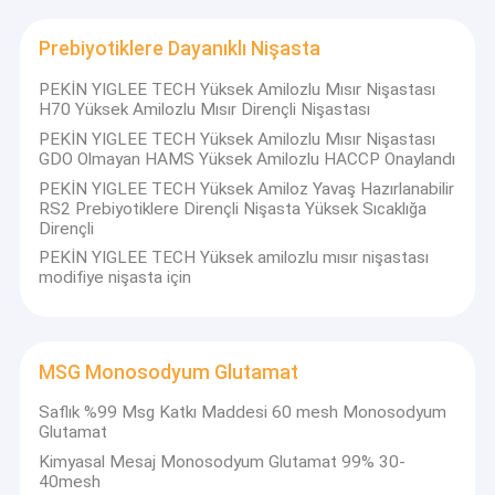
yaratır.
Fabrika turu
IEITG'nin çalışanları özverili, dürüst ve dürüst, kendilerini tam bir
Prebiyotiklere Dayanıklı Nişasta
şevkle çalışmaya adamış, misyonlarını yerine getirmiş ve
Kalite kontrol
müşterilerine en kaliteli ürün ve hizmetleri sunmuşlardır.
PEKİN YIGLEE TECH Yüksek Amilozlu Mısır Nişastası
H70 Yüksek Amilozlu Mısır Dirençli Nişastası
Bize ulaşın
PEKİN YIGLEE TECH Yüksek Amilozlu Mısır Nişastası
GDO Olmayan HAMS Yüksek Amilozlu HACCP Onaylandı
Haberler
PEKİN YIGLEE TECH Yüksek Amiloz Yavaş Hazırlanabilir
RS2 Prebiyotiklere Dirençli Nişasta Yüksek Sıcaklığa
Tüm servis talepleri
Dirençli
PEKİN YIGLEE TECH Yüksek amilozlu mısır nişastası
Teklif isteği
modifiye nişasta için
Yüksek Amilozlu Mısır Nişastası
MSG Monosodyum Glutamat
Yüksek Amiloz Dirençli Nişasta
Saflık %99 Msg Katkı Maddesi 60 mesh Monosodyum
Glutamat
Yüksek Amilozlu Mısır Nişastası
Kimyasal Mesaj Monosodyum Glutamat 99% 30-
40mesh