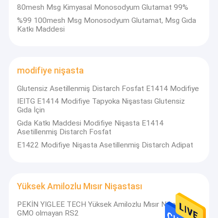
Yavaş Sindirilebilir Nişasta
80mesh Msg Kimyasal Monosodyum Glutamat 99%
%99 100mesh Msg Monosodyum Glutamat, Msg Gıda
Düşük Glisemik İndeks Nişastalar
Katkı Maddesi
modifiye mısır nişastası
modifiye nişasta
RS2 Dirençli Nişasta
Glutensiz Asetillenmiş Distarch Fosfat E1414 Modifiye
Prebiyotiklere Dayanıklı Nişasta
IEITG ​​E1414 Modifiye Tapyoka Nişastası Glutensiz
Gıda İçin
MSG Monosodyum Glutamat
Gıda Katkı Maddesi Modifiye Nişasta E1414
Asetillenmiş Distarch Fosfat
modifiye nişasta
E1422 Modifiye Nişasta Asetillenmiş Distarch Adipat
Yüksek Amilozlu Mısır Nişastası
PEKİN YIGLEE TECH Yüksek Amilozlu Mısır Nişastası
GMO olmayan RS2