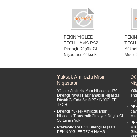
PEKİN YIGLEE
PEKİN
TECH HAMS RS2
TECH
Dirençli Düşük GI
Yükse
Nişastası Yüksek
Mısır
Amilozlu Mısır
Nişast
Nişastası
Çiğ 
Çiğ madde:
Yüksek
Amiloz
Yüksek Amilozlu Mısır
Dü
Amilozlu Mısır
Kalıcı
Nişastası
Niş
Türü:
Dayanıklı nişa
ay
sta
Depo
Yüksek Amilozlu Mısır Nişastası H70
Yüks
Kalıcılık süresi:
24
1:
Nor
Dirençli Yavaş Hazırlanabilir Nişastası
end
Düşük GI Gıda Sınıfı PEKİN YIGLEE
niş
ay
Depo
TECH
Depolama Durumu
2:
Kur
PEK
Dirençli Yüksek Amilozlu Mısır
day
1:
Normal sıcaklık
ve ser
Nişastası Transjenik Olmayan Düşük GI
Mıs
Su Emimi Yok
PEK
Prebiyotiklere RS2 Dirençli Nişasta
Mıs
PEKİN YIGLEE TECH HAMS
Gli
Yük