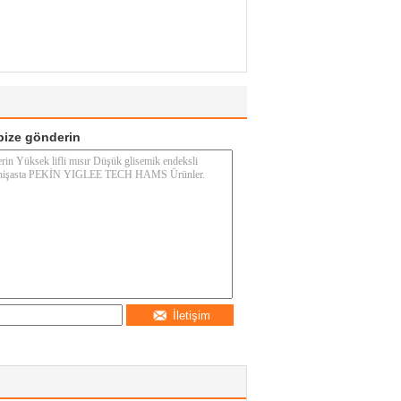
ize gönderin
İletişim