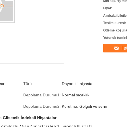
Min sipariş mik
Fiyat:
Ambalaj bilgile
Teslim süresi:
Ödeme koşulla
Yetenek temini
İle
sır
Türü:
Dayanıklı nişasta
Depolama Durumu1:
Normal sıcaklık
Depolama Durumu2:
Kurutma, Gölgeli ve serin
k Glisemik İndeksli Nişastalar
Amilozlu Mısır Nişastası RS2 Dirençli Nişasta