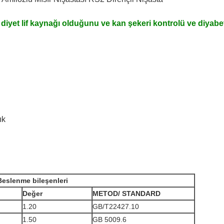
diyet lif kaynağı olduğunu ve kan şekeri kontrolü ve diyabet
ık
Beslenme bileşenleri
Değer
METOD
/ STANDARD
1.20
GB/T22427.10
1.50
GB 5009.6