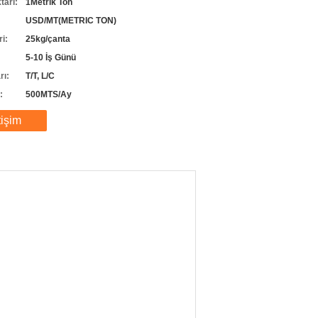
tarı:
1Metrik Ton
USD/MT(METRIC TON)
ri:
25kg/çanta
5-10 İş Günü
rı:
T/T, L/C
:
500MTS/Ay
tişim