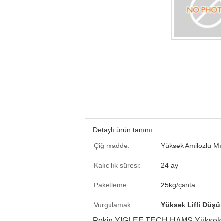
Detaylı ürün tanımı
Çiğ madde:
Yüksek Amilozlu Mı
Kalıcılık süresi:
24 ay
Paketleme:
25kg/çanta
Vurgulamak:
Yüksek Lifli Düşü
Pekin YIGLEE TECH HAMS
Yüksek 