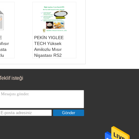
E
PEKİN YIGLEE
ısır
TECH Yüksek
asta
Amilozlu Mısır
lu
Nişastası RS2
Dirençli Düşük
Yüksek
Glisemik İndeksli
Nişastalar HAMS
Teklif isteği
esi:
24
Yüksek Amilozlu
Çiğ madde:
Yüksek
urumu
Amilozlu Mısır
klık
Türü:
Dayanıklı nişa
urumu
sta
ölgeli
Kalıcılık süresi:
24
Gönder
ay
Depolama Durumu
1:
Normal sıcaklık