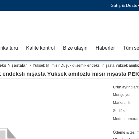
Satış & Deste
rika turu
Kalite kontrol
Bize ulaşın
Haberler
Tüm ser
eks Nişastalar
Yüksek lifli mısır Düşük glisemik endeksli nişasta Yüksek am
mik endeksli nişasta Yüksek amilozlu mısır nişasta
Ürün ayrıntıları:
Menşe yeri:
Marka adı:
Sertifika:
Model numaras
Ödeme & teslima