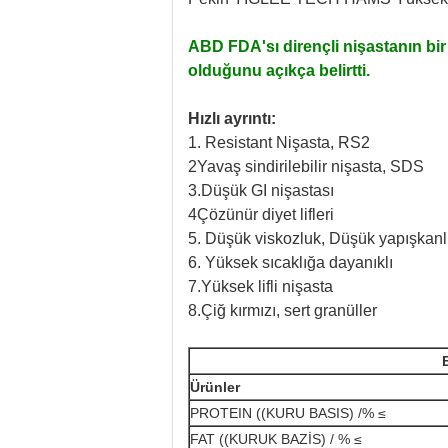
ABD FDA'sı dirençli nişastanın bir 
olduğunu açıkça belirtti.
Hızlı ayrıntı:
1. Resistant Nişasta, RS2
2Yavaş sindirilebilir nişasta, SDS
3.
Düşük GI nişastası
4Çözünür diyet lifleri
5. Düşük viskozluk, Düşük yapışkanl
6. Yüksek sıcaklığa dayanıklı
7.
Yüksek lifli nişasta
8.
Çiğ kırmızı, sert granüller
Ürünler
PROTEIN ((KURU BASIS) /% ≤
FAT ((KURUK BAZİS) / % ≤