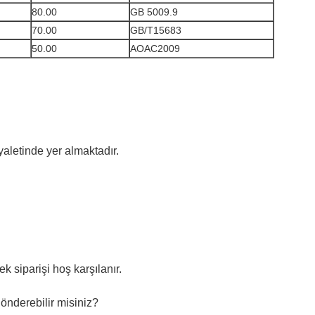
80.00
GB 5009.9
70.00
GB/T15683
50.00
AOAC2009
yaletinde yer almaktadır.
ek siparişi hoş karşılanır.
önderebilir misiniz?