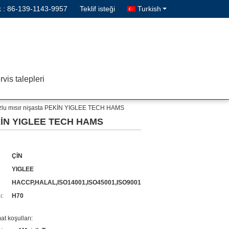
k :
86-139-1143-9957
Teklif isteği
Turkish
vis talepleri
ilozlu mısır nişasta PEKİN YIGLEE TECH HAMS
 PEKİN YIGLEE TECH HAMS
ÇİN
YIGLEE
HACCP,HALAL,ISO14001,ISO45001,ISO9001
ı:
H70
t koşulları: