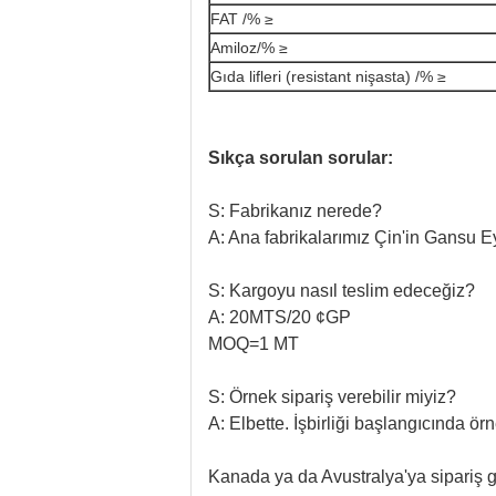
FAT /% ≥
Amiloz/% ≥
Gıda lifleri (resistant nişasta) /% ≥
Sıkça sorulan sorular:
S: Fabrikanız nerede?
A: Ana fabrikalarımız Çin'in Gansu E
S: Kargoyu nasıl teslim edeceğiz?
A: 20MTS/20 ¢GP
MOQ=1 MT
S: Örnek sipariş verebilir miyiz?
A: Elbette. İşbirliği başlangıcında örn
Kanada ya da Avustralya'ya sipariş g