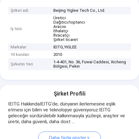
Şirket adı
Beijing Yiglee Tech Co., Ltd.
Üretici
Dağıtıcı/toptancı
Aracısı
İş türü:
İthalatçı
İhracatçı
Şirket ticaret
Markalar:
IEITG,YIGLEE
Yıl kurulan:
2010
1-4-401, No. 36, Fuwai Caddesi, Xicheng
Şirketin Yeri
Bölgesi, Pekin
Şirket Profili
IEITG ​​HakkındaIEITG'de, dünyanın ilerlemesine eşlik
etmesi için bilim ve teknolojiye güveniyoruz.IEITG ​​
geleceğin sürdürülebilir kalkınmasıyla yüzleşir, araştırır ve
üretir, daha güvenli, daha dost ...
Daha fazla göster