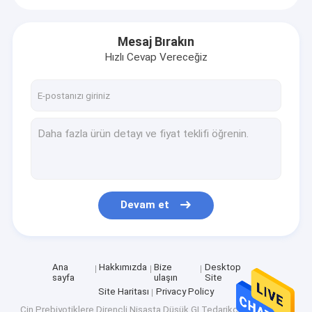
Mesaj Bırakın
Hızlı Cevap Vereceğiz
Devam et
Ana
Hakkımızda
Bize
Desktop
sayfa
ulaşın
Site
Site Haritası
Privacy Policy
Çin Prebiyotiklere Dirençli Nişasta Düşük GI
Tedarikçi.Copyright ©