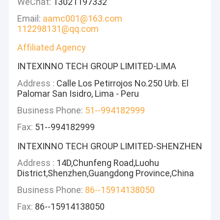
WeChat:
13021197332
Email:
aamc001@163.com
112298131@qq.com
Affiliated Agency
INTEXINNO TECH GROUP LIMITED-LIMA
Address :
Calle Los Petirrojos No.250 Urb. El
Palomar San Isidro, Lima - Peru
Business Phone:
51--994182999
Fax:
51--994182999
INTEXINNO TECH GROUP LIMITED-SHENZHEN
Address :
14D,Chunfeng Road,Luohu
District,Shenzhen,Guangdong Province,China
Business Phone:
86--15914138050
Fax:
86--15914138050