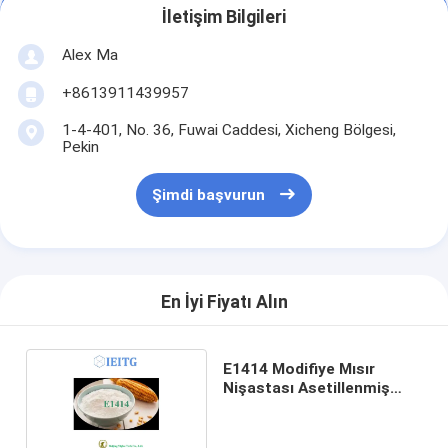
İletişim Bilgileri
Alex Ma
+8613911439957
1-4-401, No. 36, Fuwai Caddesi, Xicheng Bölgesi,
Pekin
Şimdi başvurun
En İyi Fiyatı Alın
E1414 Modifiye Mısır
Nişastası Asetillenmiş
Distarch Fosfat