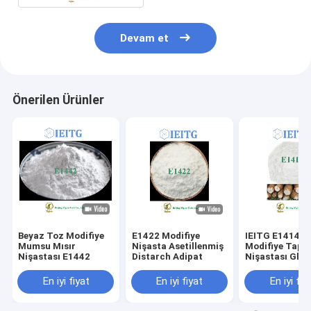
Devam et
Önerilen Ürünler
Beyaz Toz Modifiye
E1422 Modifiye
IEITG ​​E1414
Mumsu Mısır
Nişasta Asetillenmiş
Modifiye Tapy
Nişastası E1442
Distarch Adipat
Nişastası Glut
Gıda İçin
En iyi fiyat
En iyi fiyat
En iyi fiy