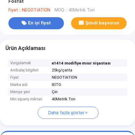
Fosfat
Fiyat：NEGOTIATION
MOQ：40Metrik Ton
En iyi fiyat
Şimdi başvurun
Ürün Açıklaması
Vurgulamak
e1414 modifiye mısır nişastası
Ambalaj bilgileri
25kg/çanta
Fiyat
NEGOTIATION
Marka adı
IEITG
Menşe yeri
Çin
Min sipariş miktarı
40Metrik Ton
Daha fazla göster