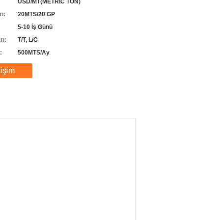
USD/MT(METRIC TON)
ri:
20MTS/20'GP
5-10 İş Günü
rı:
T/T, L/C
:
500MTS/Ay
tişim