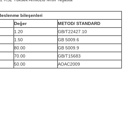
Beslenme bileşenleri
Değer
METOD
/ STANDARD
1.20
GB/T22427.10
1.50
GB 5009.6
80.00
GB 5009.9
70.00
GB/T15683
50.00
AOAC2009