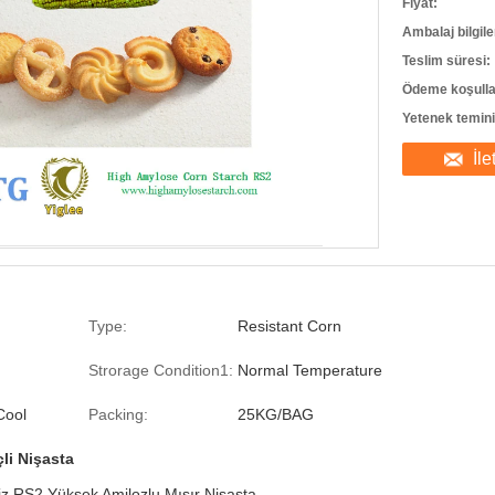
Fiyat:
Ambalaj bilgile
Teslim süresi:
Ödeme koşulla
Yetenek temini
İle
Type:
Resistant Corn
Strorage Condition1:
Normal Temperature
Cool
Packing:
25KG/BAG
li Nişasta
 RS2 Yüksek Amilozlu Mısır Nişasta