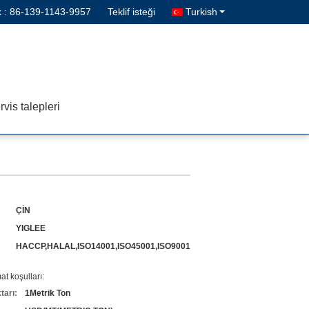
k :
86-139-1143-9957
Teklif isteği
Turkish
vis talepleri
ÇİN
YIGLEE
HACCP,HALAL,ISO14001,ISO45001,ISO9001
t koşulları:
tarı:
1Metrik Ton