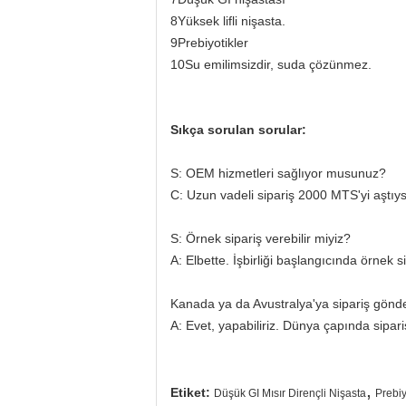
8Yüksek lifli nişasta.
9Prebiyotikler
10Su emilimsizdir, suda çözünmez.
Sıkça sorulan sorular:
S: OEM hizmetleri sağlıyor musunuz?
C: Uzun vadeli sipariş 2000 MTS'yi aştıys
S: Örnek sipariş verebilir miyiz?
A: Elbette. İşbirliği başlangıcında örnek si
Kanada ya da Avustralya'ya sipariş gönder
A: Evet, yapabiliriz. Dünya çapında sipar
,
Etiket:
Düşük GI Mısır Dirençli Nişasta
Prebiy