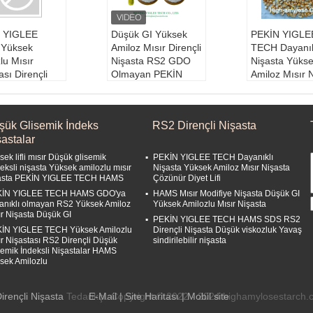
 YIGLEE
Düşük GI Yüksek
PEKİN YIGLE
Yüksek
Amiloz Mısır Dirençli
TECH Dayanık
lu Mısır
Nişasta RS2 GDO
Nişasta Yüks
ası Dirençli
Olmayan PEKİN
Amiloz Mısır 
Nişastası RS2
YIGLEE TECH
Çözünür Diyet 
k Amilozlu
Yüksek Amiloz Mısır
Çiğ madde:
madde:
Yüksek
Nişasta
Amilozlu Mısır
şük Glisemik İndeks
RS2 Dirençli Nişasta
lu Mısır
Çiğ madde:
Yüksek
Türü:
Dayanık
astalar
:
Dayanıklı Mıs
Amilozlu Mısır
sta
Türü:
Dayanıklı Mıs
Kalıcılık sür
ek lifli mısır Düşük glisemik
PEKİN YIGLEE TECH Dayanıklı
lık süresi:
24
ır
ay
eksli nişasta Yüksek amilozlu mısır
Nişasta Yüksek Amiloz Mısır Nişasta
asta PEKİN YIGLEE TECH HAMS
Çözünür Diyet Lifi
Kalıcılık süresi:
24
Depolama D
lama Durumu
ay
1:
Normal sıca
İN YIGLEE TECH HAMS GDO'ya
HAMS Mısır Modifiye Nişasta Düşük GI
anıklı olmayan RS2 Yüksek Amiloz
Yüksek Amilozlu Mısır Nişasta
mal sıcaklık
Depolama Durumu
ır Nişasta Düşük GI
1:
Normal sıcaklık
PEKİN YIGLEE TECH HAMS SDS RS2
İN YIGLEE TECH Yüksek Amilozlu
Dirençli Nişasta Düşük viskozluk Yavaş
ır Nişastası RS2 Dirençli Düşük
sindirilebilir nişasta
semik İndeksli Nişastalar HAMS
sek Amilozlu
irençli Nişasta
Tedarikçi. Copyright © 2022 - 2024 highamylosestarch.
E-Mail
|
Site Haritası
| Mobil site