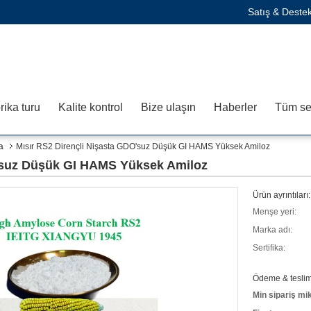
Satış & Deste
rika turu
Kalite kontrol
Bize ulaşın
Haberler
Tüm ser
a
Mısır RS2 Dirençli Nişasta GDO'suz Düşük GI HAMS Yüksek Amiloz
O'suz Düşük GI HAMS Yüksek Amiloz
Ürün ayrıntıları:
Menşe yeri:
Marka adı:
Sertifika:
Ödeme & teslima
Min sipariş mik