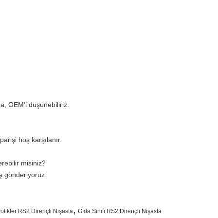
a, OEM'i düşünebiliriz.
parişi hoş karşılanır.
ebilir misiniz?
iş gönderiyoruz.
,
otikler RS2 Dirençli Nişasta
Gıda Sınıfı RS2 Dirençli Nişasta