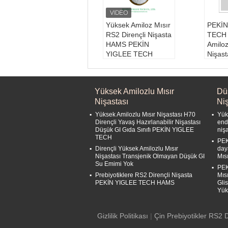
Yüksek Amiloz Mısır
PEKİN
RS2 Dirençli Nişasta
TECH 
HAMS PEKİN
Amiloz
YIGLEE TECH
Nişast
Raw Material:
High
Mısır 
Amylose Corn
Yükse
Type:
Resistant Sta
Çiğ 
Yüksek Amilozlu Mısır
Dü
rch
Amiloz
Nişastası
Niş
Shelf life:
24Month
Türü
s
ır
Yüksek Amilozlu Mısır Nişastası H70
Yüks
Strorage Condition
Kalıcı
Dirençli Yavaş Hazırlanabilir Nişastası
end
Düşük GI Gıda Sınıfı PEKİN YIGLEE
niş
1:
Normal temperat
ay
TECH
ure
Depo
PEK
Dirençli Yüksek Amilozlu Mısır
day
1:
Nor
Nişastası Transjenik Olmayan Düşük GI
Mıs
Su Emimi Yok
PEK
Prebiyotiklere RS2 Dirençli Nişasta
Mıs
PEKİN YIGLEE TECH HAMS
Gli
Yük
Gizlilik Politikası
|
Çin Prebiyotikler RS2 D