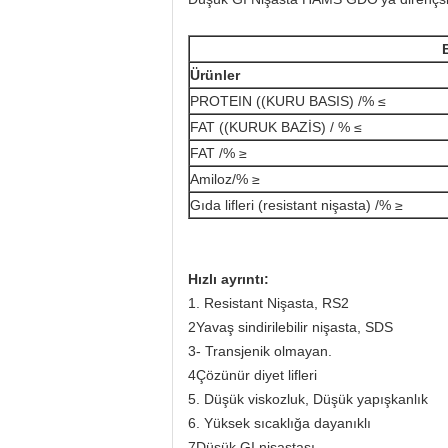
Ürünler
PROTEIN ((KURU BASIS) /% ≤
FAT ((KURUK BAZİS) / % ≤
FAT /% ≥
Amiloz/% ≥
Gıda lifleri (resistant nişasta) /% ≥
Hızlı ayrıntı:
1. Resistant Nişasta, RS2
2Yavaş sindirilebilir nişasta, SDS
3- Transjenik olmayan.
4Çözünür diyet lifleri
5. Düşük viskozluk, Düşük yapışkanlık
6. Yüksek sıcaklığa dayanıklı
7Düşük GI nişastası