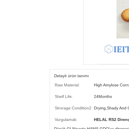
Detaylı ürün tanımı
Raw Material:
High Amylose Corn
Shelf Life:
24Months
Strorage Condition2:
Drying,Shady And 
Vurgulamak:
HELAL RS2 Direnç
Düşük GI Nişasta HAMS GDO'ya dirençsiz