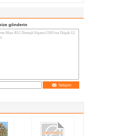
ize gönderin
İletişim