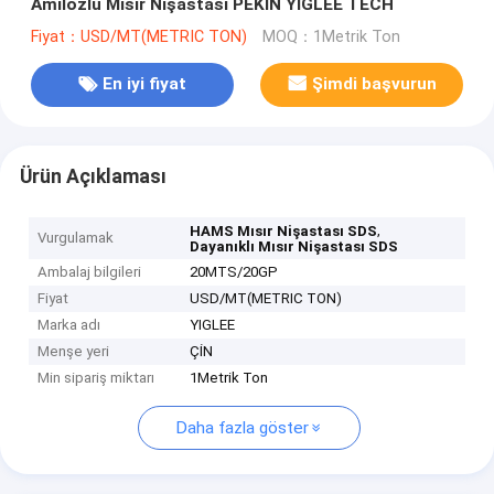
Amilozlu Mısır Nişastası PEKİN YIGLEE TECH
Fiyat：USD/MT(METRIC TON)
MOQ：1Metrik Ton
En iyi fiyat
Şimdi başvurun
Ürün Açıklaması
,
HAMS Mısır Nişastası SDS
Vurgulamak
Dayanıklı Mısır Nişastası SDS
Ambalaj bilgileri
20MTS/20GP
Fiyat
USD/MT(METRIC TON)
Marka adı
YIGLEE
Menşe yeri
ÇİN
Min sipariş miktarı
1Metrik Ton
Daha fazla göster