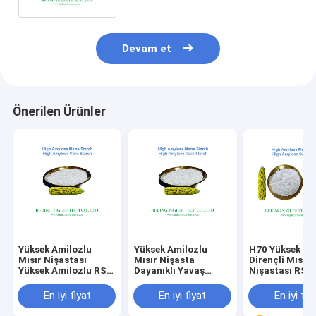
Devam et
Önerilen Ürünler
Yüksek Amilozlu
Yüksek Amilozlu
H70 Yüksek Am
Mısır Nişastası
Mısır Nişasta
Dirençli Mısır
Yüksek Amilozlu RS2
Dayanıklı Yavaş
Nişastası RS
Dirençli Nişastası
Hazırlanabilir
GMO olmayan
PEKIN YIGLEE TECH
Nişasta RS2 HAMS
En iyi fiyat
En iyi fiyat
En iyi fiy
Su Emimi Yok Gıda
Sınıfı