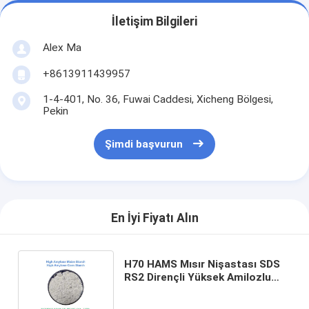
İletişim Bilgileri
Alex Ma
+8613911439957
1-4-401, No. 36, Fuwai Caddesi, Xicheng Bölgesi,
Pekin
Şimdi başvurun
En İyi Fiyatı Alın
H70 HAMS Mısır Nişastası SDS
RS2 Dirençli Yüksek Amilozlu
Mısır Nişastası PEKİN YIGLEE
TECH